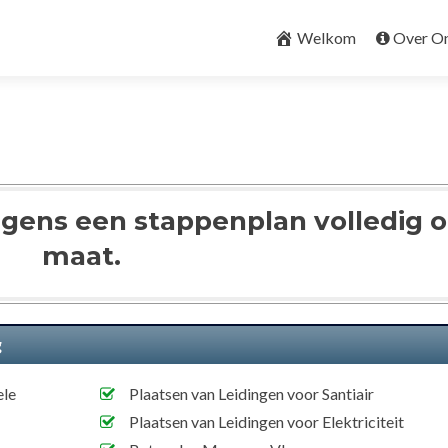
Skip
to
Welkom
Over O
content
lgens een stappenplan volledig 
maat.
g
ele
Plaatsen van Leidingen voor Santiair
Plaatsen van Leidingen voor Elektriciteit