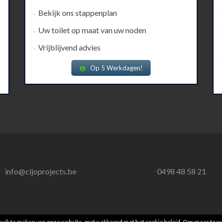
Bekijk ons stappenplan
Uw toilet op maat van uw noden
Vrijblijvend advies
Op 5 Werkdagen!
info@cijoprojects.be
0498 48 58 21
uik te maken van onze website, gaat u akkoord met het cookie beleid. Om meer te we