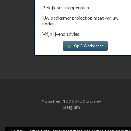
Bekijk ons stappenplan
Uw badkamer project op maat van uw
noden
Vrijblijvend advies
Op 8 Werkdagen
Abtsdreef 139 2940 Stabroek
Belgium
Privacy & Cookies: Deze website maakt gebruik van cookies. Door verder gebr