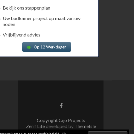
Bekijk ons stappenplan
Uw badkamer project op maat van uw
noden
Vrijblijvend advies
Op 12 Werkdagen
Facebook
link
Copyright Cijo Projects
Zerif Lite
developed by
ThemeIsle
ten te komen over ons cookie beleid, klik